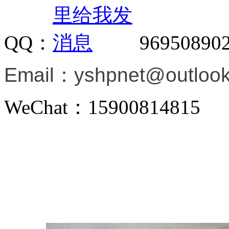
QQ：
96950890
Email：
yshpnet@outloo
WeChat：15900814815