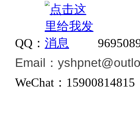
QQ：
969508
Email：
yshpnet@outl
WeChat：159008148