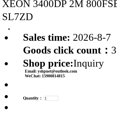
XEON 3400DP 2M 800F
SL7ZD
Sales time:
2026-8-7
Goods click count：
3
Shop price:
Inquiry
Email:
yshpnet@outlook.com
WeChat:
15900814815
Quantity：