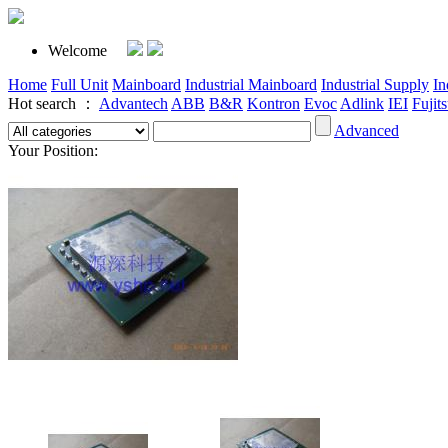
Welcome
Home
Full Unit
Mainboard
Industrial Mainboard
Industrial Supply
In
Hot search ：
Advantech
ABB
B&R
Kontron
Evoc
Adlink
IEI
Fujit
Advanced
Your Position: