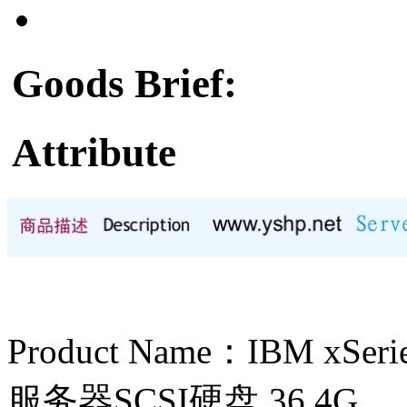
Goods Brief:
Attribute
Product Name：IBM xSe
服务器SCSI硬盘 36.4G