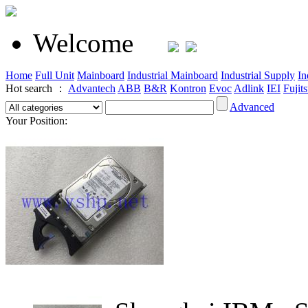
Welcome
Home
Full Unit
Mainboard
Industrial Mainboard
Industrial Supply
In
Hot search ：
Advantech
ABB
B&R
Kontron
Evoc
Adlink
IEI
Fujit
Advanced
Your Position: