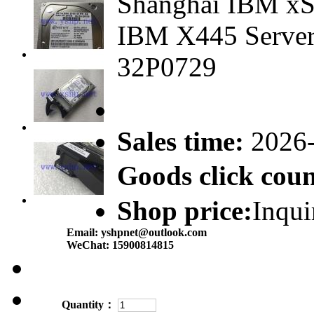
Shanghai IBM xSe
IBM X445 Server
32P0729
Sales time:
2026
Goods click co
Shop price:
Inqui
Email:
yshpnet@outlook.com
WeChat:
15900814815
Quantity：