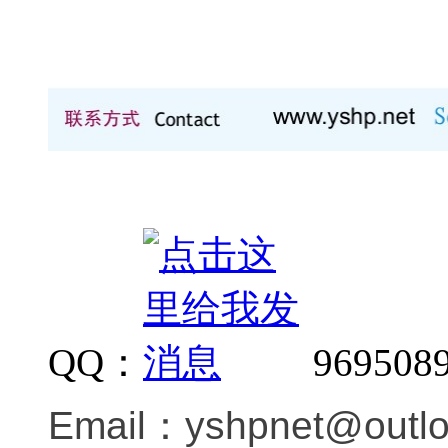
QQ：
969508
Email：
yshpnet@outl