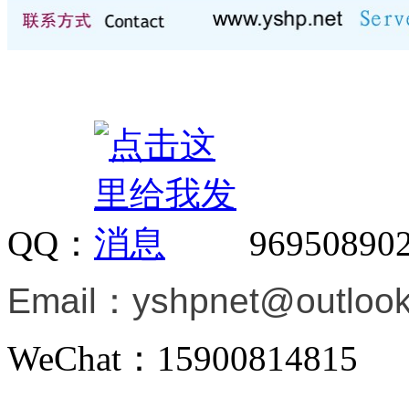
QQ：
96950890
Email：
yshpnet@outloo
WeChat：15900814815