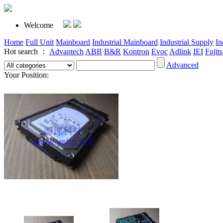
Welcome
Home
Full Unit
Mainboard
Industrial Mainboard
Industrial Supply
In
Hot search ：
Advantech
ABB
B&R
Kontron
Evoc
Adlink
IEI
Fujit
Advanced
Your Position: