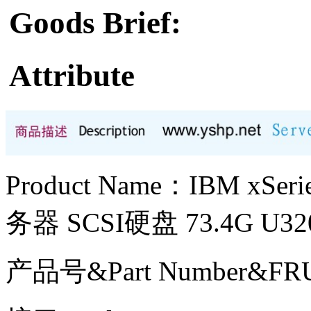
Goods Brief:
Attribute
Product Name：IBM xS
务器 SCSI硬盘 73.4G U
产品号&Part Number&FRU