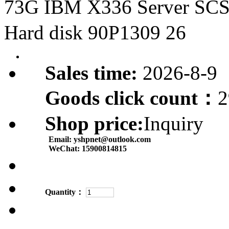
73G IBM X336 Server SC
Hard disk 90P1309 26
Sales time:
2026-8-9
Goods click count：
2
Shop price:
Inquiry
Email:
yshpnet@outlook.com
WeChat:
15900814815
Quantity：