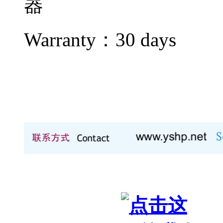
器
Warranty：
30 days