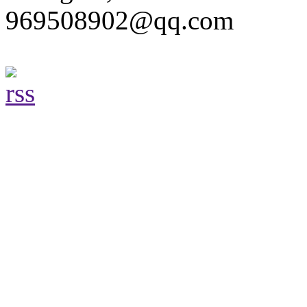
969508902@qq.com