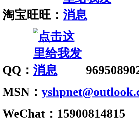
淘宝旺旺：
QQ：
96950890
MSN：
yshpnet@outlook
WeChat：1590081481