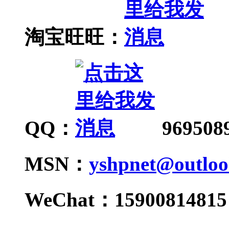
淘宝旺旺：
QQ：
969508
MSN：
yshpnet@outlo
WeChat：15900814