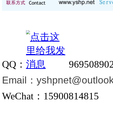
QQ：
96950890
Email：
yshpnet@outloo
WeChat：1590081481