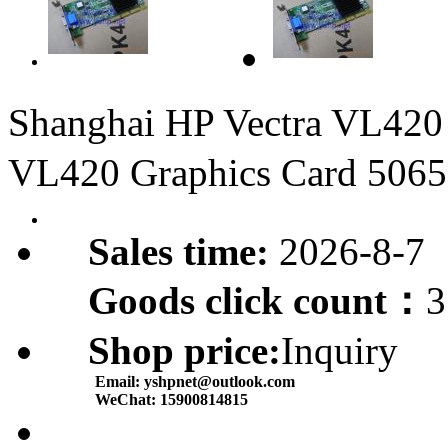
Shanghai HP Vectra VL42
VL420 Graphics Card 506
Sales time:
2026-8-7
Goods click count：
3
Shop price:
Inquiry
Email:
yshpnet@outlook.com
WeChat:
15900814815