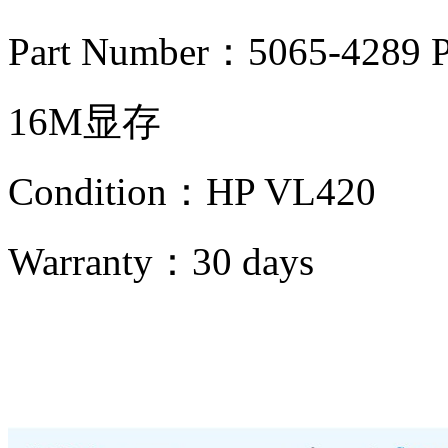
Part Number：5065-4289 
16M显存
Condition：
HP VL420
Warranty：
30 days