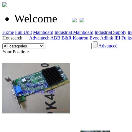
Welcome
Home
Full Unit
Mainboard
Industrial Mainboard
Industrial Supply
In
Hot search ：
Advantech
ABB
B&R
Kontron
Evoc
Adlink
IEI
Fujit
Advanced
Your Position: