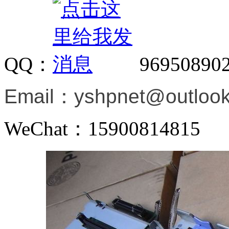
QQ：
96950890
Email：
yshpnet@outloo
WeChat：15900814815