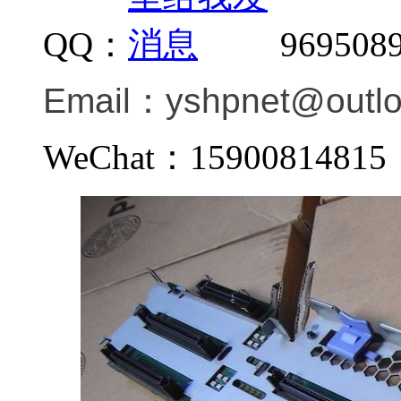
QQ：
969508
Email：
yshpnet@outl
WeChat：159008148