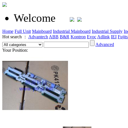
Welcome
Home
Full Unit
Mainboard
Industrial Mainboard
Industrial Supply
In
Hot search ：
Advantech
ABB
B&R
Kontron
Evoc
Adlink
IEI
Fujit
Advanced
Your Position: