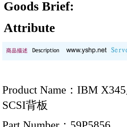
Goods Brief:
Attribute
Product Name：IBM 
SCSI背板
Part Number：59P5856