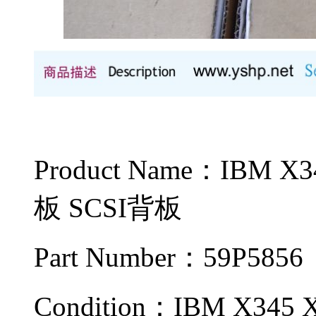
Product Name：IB
板 SCSI背板
Part Number：59P5856
Condition：
IBM X345