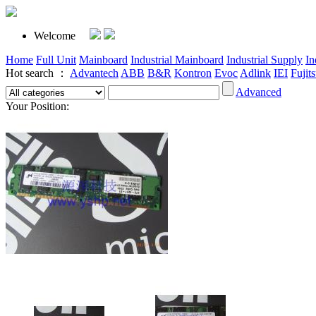
Welcome
Home
Full Unit
Mainboard
Industrial Mainboard
Industrial Supply
In
Hot search ：
Advantech
ABB
B&R
Kontron
Evoc
Adlink
IEI
Fujit
Advanced
Your Position: