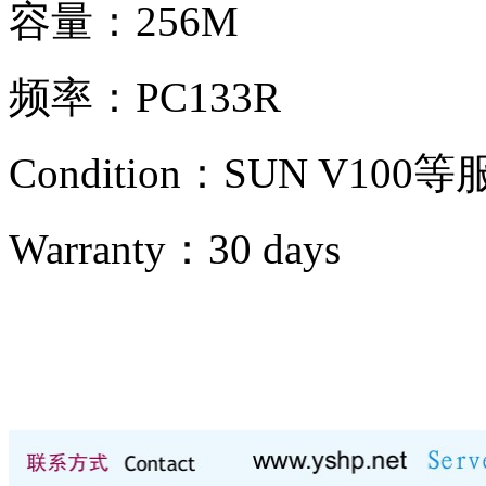
容量：256M
频率：PC133R
Condition：SUN V100等
Warranty：
30 days