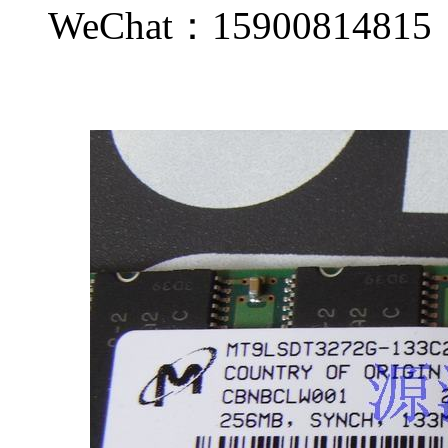
WeChat：159008148