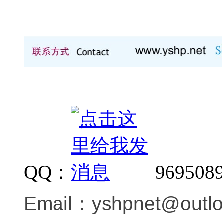
QQ：
969508
Email：
yshpnet@outl