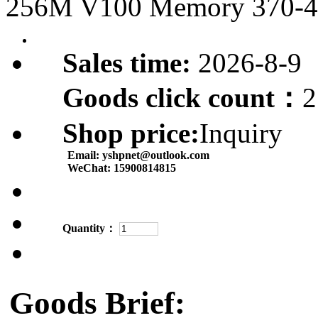
256M V100 Memory 370-4
Sales time:
2026-8-9
Goods click count：
2
Shop price:
Inquiry
Email:
yshpnet@outlook.com
WeChat:
15900814815
Quantity：
Goods Brief: