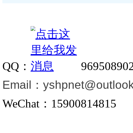
QQ：
96950890
Email：
yshpnet@outloo
WeChat：15900814815