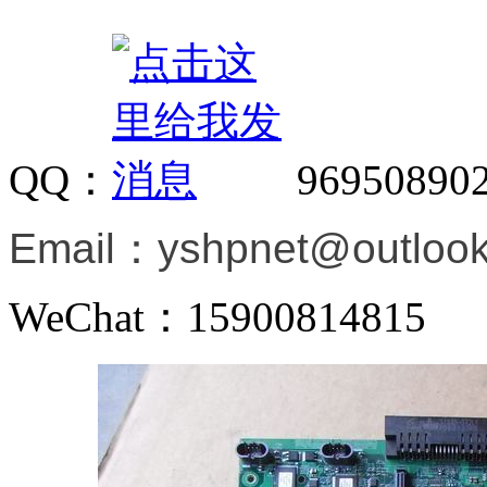
QQ：
96950890
Email：
yshpnet@outloo
WeChat：15900814815