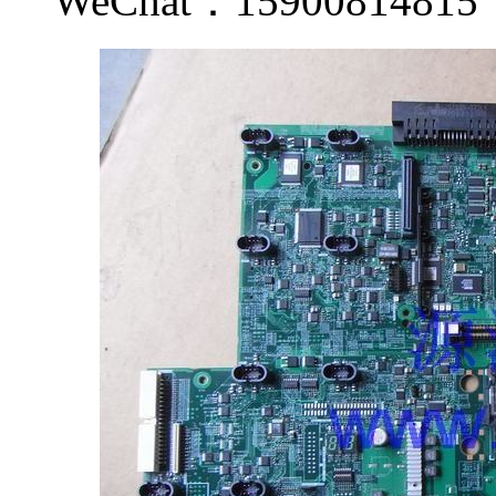
WeChat：159008148