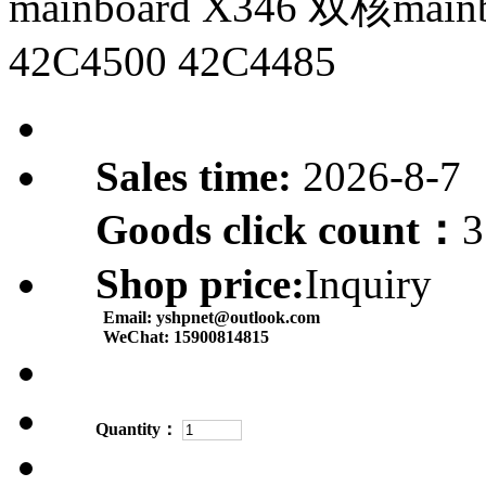
mainboard X346 双核mainbo
42C4500 42C4485
Sales time:
2026-8-7
Goods click count：
3
Shop price:
Inquiry
Email:
yshpnet@outlook.com
WeChat:
15900814815
Quantity：