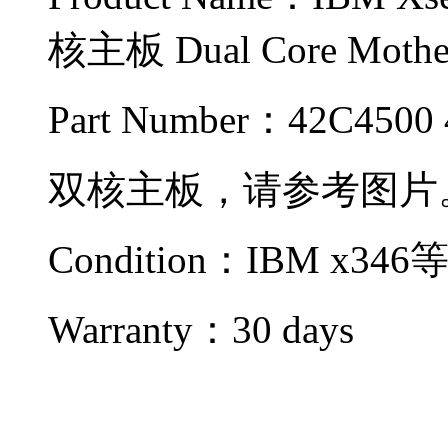
核主板 Dual Core Mothe
Part Number：42C4500
双核主板，请参考图片
Condition：IBM x346
Warranty：
30 days