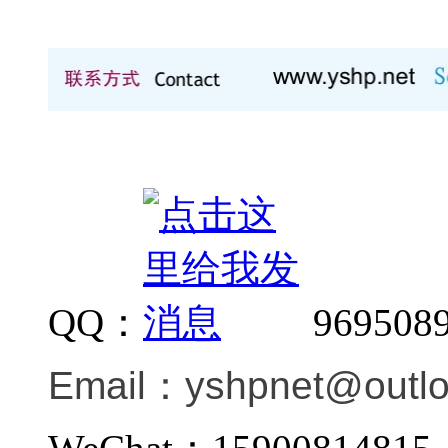
QQ：
969508
Email：
yshpnet@outl