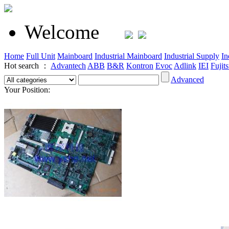
Welcome
Home
Full Unit
Mainboard
Industrial Mainboard
Industrial Supply
In
Hot search ：
Advantech
ABB
B&R
Kontron
Evoc
Adlink
IEI
Fujit
Advanced
Your Position: