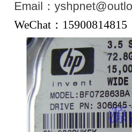
Email：
yshpnet@outl
WeChat：159008148