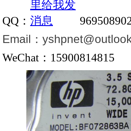
QQ：
96950890
Email：
yshpnet@outloo
WeChat：15900814815