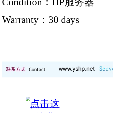
Condition：
HP服务器
Warranty：
30 days