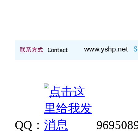
QQ：
969508