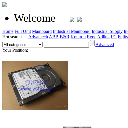
Welcome
Home
Full Unit
Mainboard
Industrial Mainboard
Industrial Supply
In
Hot search ：
Advantech
ABB
B&R
Kontron
Evoc
Adlink
IEI
Fujit
Advanced
Your Position: