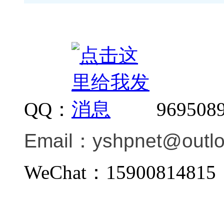
QQ：
969508
Email：
yshpnet@outl
WeChat：159008148