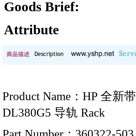
Goods Brief:
Attribute
Product Name：HP 
DL380G5 导轨 Rack
Part Number：360322-503