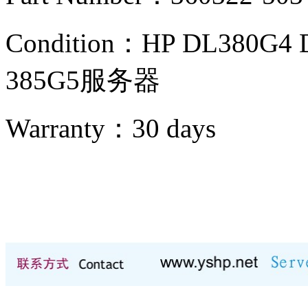
Condition：
HP DL380G4 
385G5服务器
Warranty：
30 days