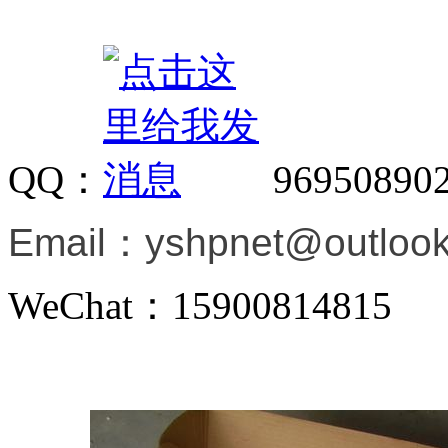
QQ：
96950890
Email：
yshpnet@outloo
WeChat：15900814815