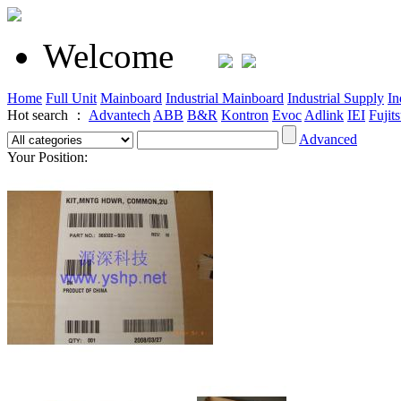
Welcome
Home
Full Unit
Mainboard
Industrial Mainboard
Industrial Supply
In
Hot search ：
Advantech
ABB
B&R
Kontron
Evoc
Adlink
IEI
Fujit
Advanced
Your Position: