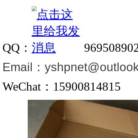
QQ：
96950890
Email：
yshpnet@outloo
WeChat：15900814815