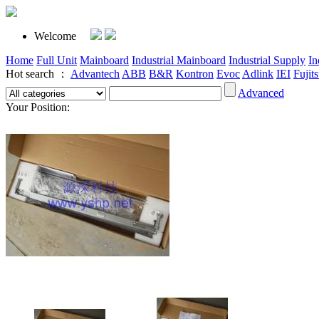
Welcome
Home
Full Unit
Mainboard
Industrial Mainboard
Industrial Supply
In
Hot search ：
Advantech
ABB
B&R
Kontron
Evoc
Adlink
IEI
Fujit
Advanced
Your Position: