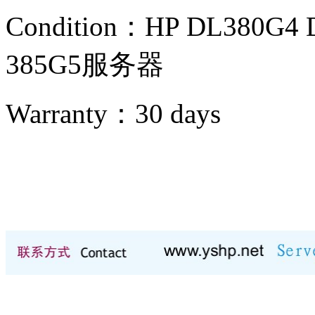
Condition：
HP DL380G4 
385G5服务器
Warranty：
30 days