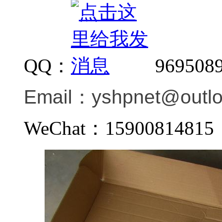
QQ：
969508
Email：
yshpnet@outl
WeChat：159008148