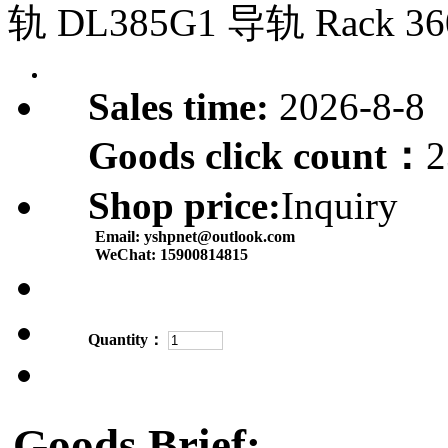
轨 DL385G1 导轨 Rack 36
Sales time:
2026-8-8
Goods click count：
2
Shop price:
Inquiry
Email:
yshpnet@outlook.com
WeChat:
15900814815
Quantity：
Goods Brief: