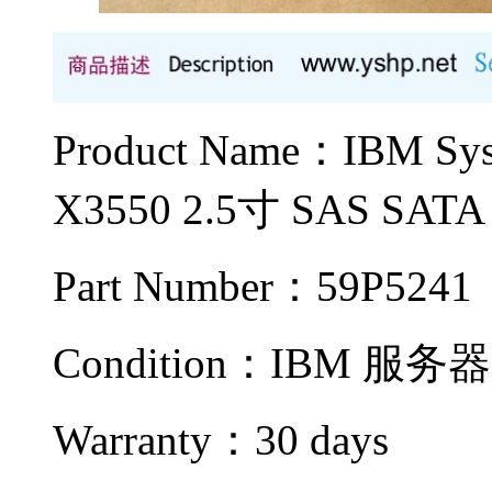
Product Name：IBM
X3550 2.5寸 SAS SA
Part Number：59P5241
Condition：IBM
服务器
Warranty：
30 days