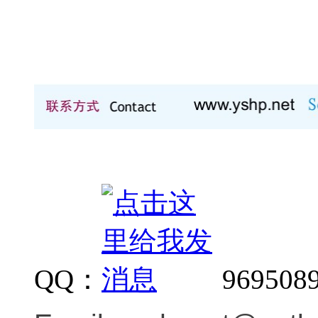
QQ：
969508