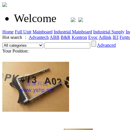
Welcome
Home
Full Unit
Mainboard
Industrial Mainboard
Industrial Supply
In
Hot search ：
Advantech
ABB
B&R
Kontron
Evoc
Adlink
IEI
Fujit
Advanced
Your Position: