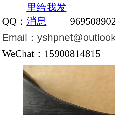
QQ：
96950890
Email：
yshpnet@outloo
WeChat：15900814815