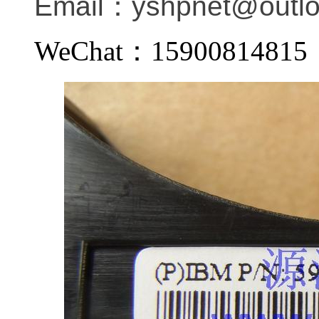
Email：
yshpnet@outl
WeChat：159008148