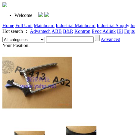
Welcome
Home
Full Unit
Mainboard
Industrial Mainboard
Industrial Supply
In
Hot search ：
Advantech
ABB
B&R
Kontron
Evoc
Adlink
IEI
Fujit
Advanced
Your Position: