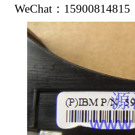
WeChat：159008148