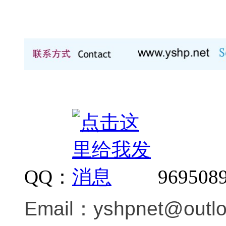
QQ：
969508
Email：
yshpnet@outl