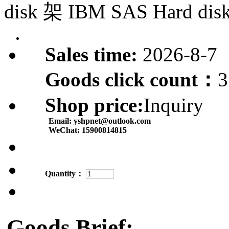
disk 架 IBM SAS Hard dis
Sales time:
2026-8-7
Goods click count：
3
Shop price:
Inquiry
Email:
yshpnet@outlook.com
WeChat:
15900814815
Quantity：
Goods Brief: