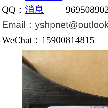
QQ：
96950890
Email：
yshpnet@outloo
WeChat：15900814815