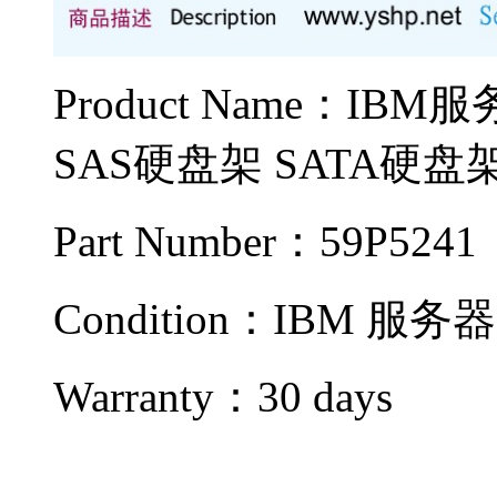
Product Name：IB
SAS硬盘架 SATA硬盘
Part Number：59P5241
Condition：IBM
服务器
Warranty：
30 days