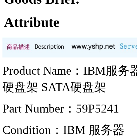
Attribute
Product Name：IBM服
硬盘架 SATA硬盘架
Part Number：59P5241
Condition：IBM
服务器