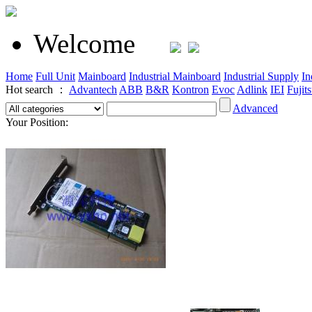
Welcome
Home
Full Unit
Mainboard
Industrial Mainboard
Industrial Supply
In
Hot search ：
Advantech
ABB
B&R
Kontron
Evoc
Adlink
IEI
Fujit
Advanced
Your Position: