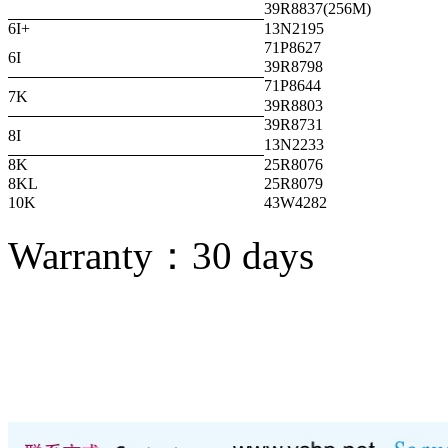
39R8837(256M)
6I+
13N2195
71P8627
6I
39R8798
71P8644
7K
39R8803
39R8731
8I
13N2233
8K
25R8076
8KL
25R8079
10K
43W4282
Warranty：
30 days