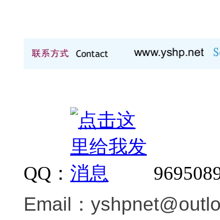
QQ：
969508
Email：
yshpnet@outl