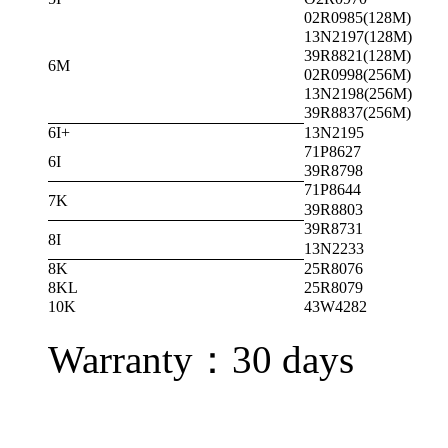
02R0985(128M)
13N2197(128M)
39R8821(128M)
6M
02R0998(256M)
13N2198(256M)
39R8837(256M)
6I+
13N2195
71P8627
6I
39R8798
71P8644
7K
39R8803
39R8731
8I
13N2233
8K
25R8076
8KL
25R8079
10K
43W4282
Warranty：
30 days