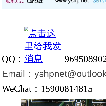
QQ：
96950890
Email：
yshpnet@outloo
WeChat：15900814815