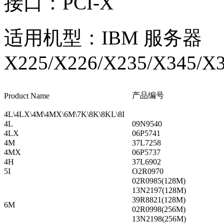
接口：PCI-X
适用机型：IBM 服务器
X225/X226/X235/X345/X
产品编号
Product Name
4L\4LX\4M\4MX\6M\7K\8K\8KL\8I
4L
09N9540
4LX
06P5741
4M
37L7258
4MX
06P5737
4H
37L6902
5I
O2R0970
02R0985(128M)
13N2197(128M)
39R8821(128M)
6M
02R0998(256M)
13N2198(256M)