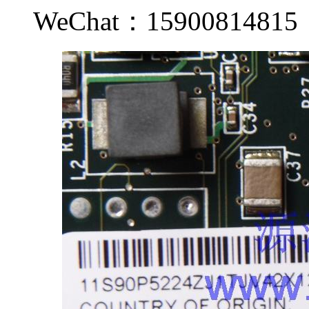
WeChat：159008148