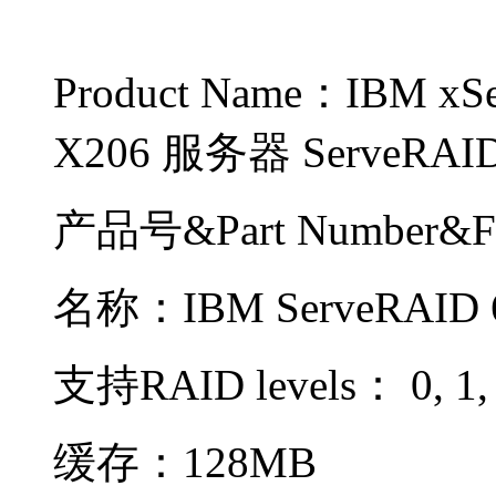
Product Name：IBM 
X206 服务器 ServeRAI
产品号&Part Number&F
名称：IBM ServeRAID 
支持RAID levels： 0, 1,
缓存：128MB