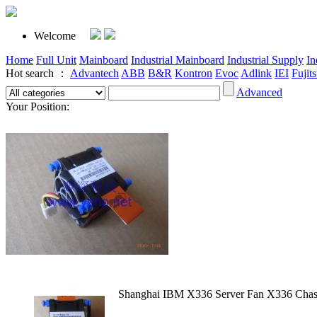
Welcome
Home
Full Unit
Mainboard
Industrial Mainboard
Industrial Supply
In
Hot search ：
Advantech
ABB
B&R
Kontron
Evoc
Adlink
IEI
Fujit
Advanced
Your Position:
Shanghai IBM X336 Server Fan X336 Cha