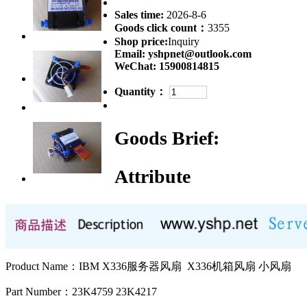
Sales time:
2026-8-6
Goods click count：
3355
Shop price:
Inquiry
Email:
yshpnet@outlook.com
WeChat:
15900814815
Quantity：
Goods Brief:
Attribute
Product Name：IBM X336服务器风扇 X336机箱风扇 小风扇
Part Number：23K4759 23K4217