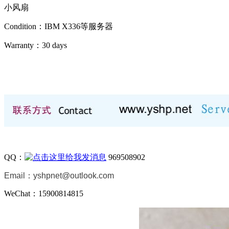
小风扇
Condition：IBM X336等服务器
Warranty：
30 days
QQ：
969508902
Email：
yshpnet@outlook.com
WeChat：15900814815