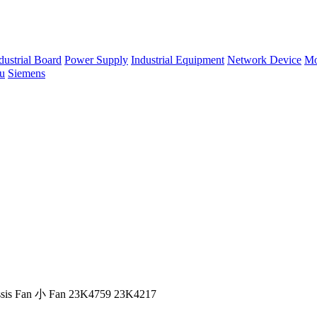
dustrial Board
Power Supply
Industrial Equipment
Network Device
Mo
su
Siemens
ssis Fan 小 Fan 23K4759 23K4217