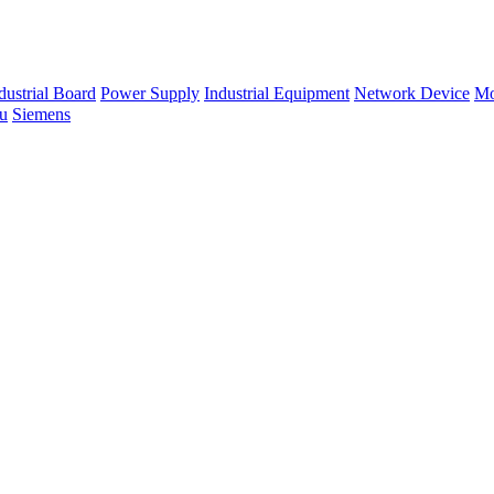
dustrial Board
Power Supply
Industrial Equipment
Network Device
Mo
su
Siemens