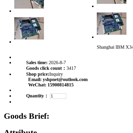
Shanghai IBM X34
Sales time:
2026-8-7
Goods click count：
3417
Shop price:
Inquiry
Email:
yshpnet@outlook.com
WeChat:
15900814815
Quantity：
Goods Brief:
Attribute