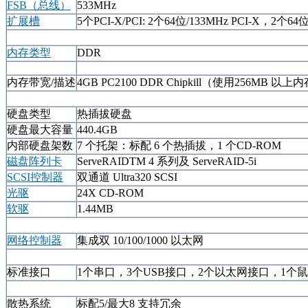
FSB（总线）
533MHz
扩展槽
5个PCI-X/PCI: 2个64位/133MHz PCI-X，2个64位
内存类型
DDR
内存带宽/描述
4GB PC2100 DDR Chipkill（使用256MB 以
硬盘类型
热插拔硬盘
硬盘最大容量
440.4GB
内部硬盘架数
7 个托架：标配 6 个热插拔，1 个CD-ROM
磁盘阵列卡
ServeRAIDTM 4 系列及 ServeRAID-5i
SCSI控制器
双通道 Ultra320 SCSI
光驱
24X CD-ROM
软驱
1.44MB
网络控制器
集成双 10/100/1000 以太网
标准接口
1个串口，3个USB接口，2个以太网接口，1个
散热系统
标配5/最大8 支持冗余