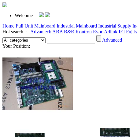
Welcome
Home
Full Unit
Mainboard
Industrial Mainboard
Industrial Supply
In
Hot search ：
Advantech
ABB
B&R
Kontron
Evoc
Adlink
IEI
Fujit
Advanced
Your Position: