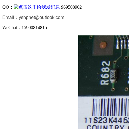
QQ：
969508902
Email：
yshpnet@outlook.com
WeChat：15900814815