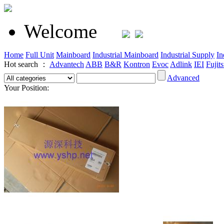
Welcome
Home
Full Unit
Mainboard
Industrial Mainboard
Industrial Supply
In
Hot search ：
Advantech
ABB
B&R
Kontron
Evoc
Adlink
IEI
Fujit
Advanced
Your Position: