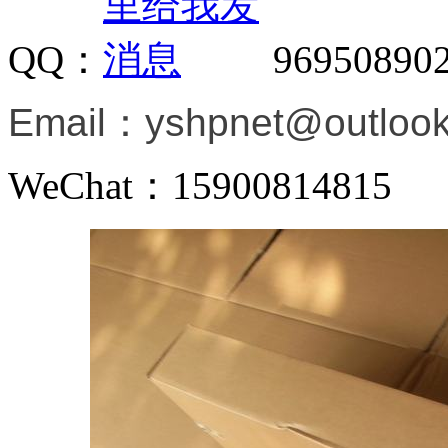
QQ：
96950890
Email：
yshpnet@outloo
WeChat：15900814815