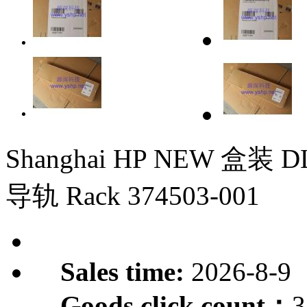
Shanghai HP NEW 盒装 D
导轨 Rack 374503-001
Sales time:
2026-8-9
Goods click count：
3