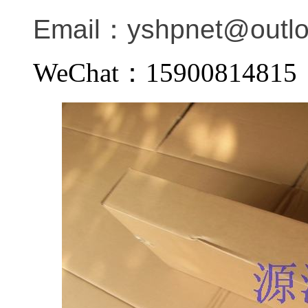
Email：
yshpnet@outl
WeChat：159008148