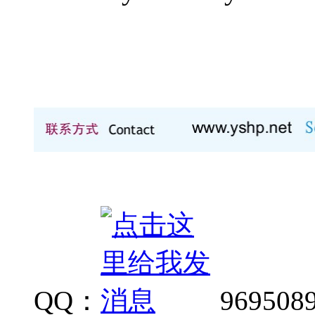
QQ：
969508