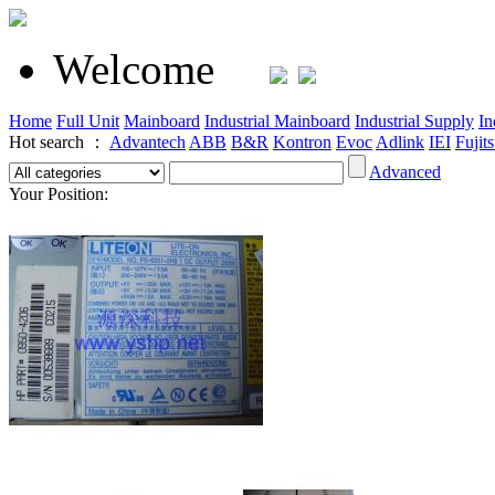
Welcome
Home
Full Unit
Mainboard
Industrial Mainboard
Industrial Supply
In
Hot search ：
Advantech
ABB
B&R
Kontron
Evoc
Adlink
IEI
Fujit
Advanced
Your Position: