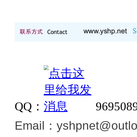
QQ：
969508
Email：
yshpnet@outl