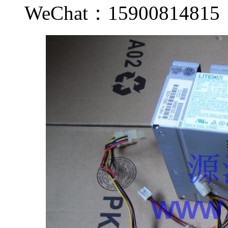
WeChat：159008148