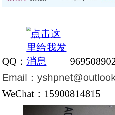
QQ：
96950890
Email：
yshpnet@outloo
WeChat：15900814815