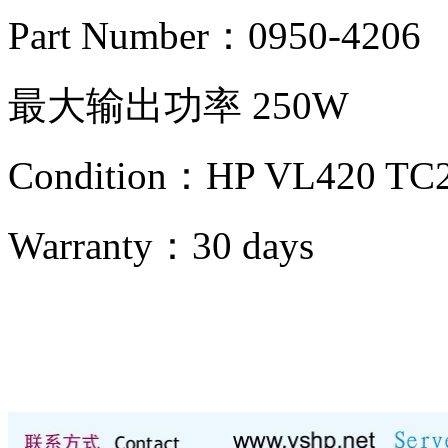
Part Number：0950-4206
最大输出功率 250W
Condition：
HP VL420 TC
Warranty：
30 days