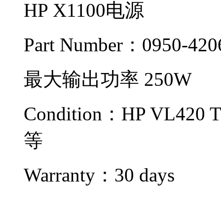
HP X1100电源
Part Number：0950-420
最大输出功率 250W
Condition：
HP VL420 T
等
Warranty：
30 days