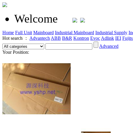
Welcome
Home
Full Unit
Mainboard
Industrial Mainboard
Industrial Supply
In
Hot search ：
Advantech
ABB
B&R
Kontron
Evoc
Adlink
IEI
Fujit
Advanced
Your Position: