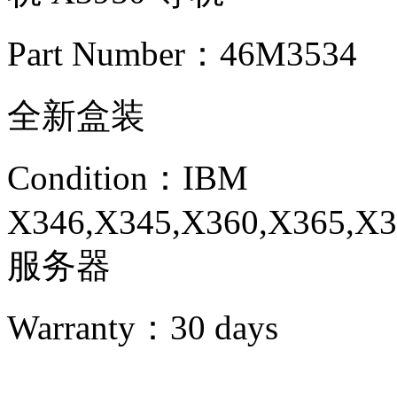
Part Number：46M3534
全新盒装
Condition：IBM
X346,X345,X360,X365,X
服务器
Warranty：
30 days