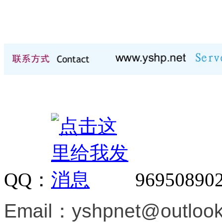
QQ：
96950890
Email：
yshpnet@outloo