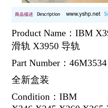
Product Name：IBM
滑轨 X3950 导轨
Part Number：46M3534
全新盒装
Condition：IBM