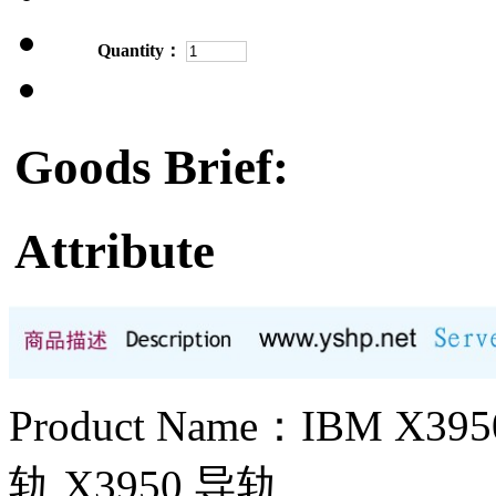
Quantity：
Goods Brief:
Attribute
Product Name：IBM X
轨 X3950 导轨