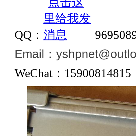
QQ：
969508
Email：
yshpnet@outl
WeChat：159008148