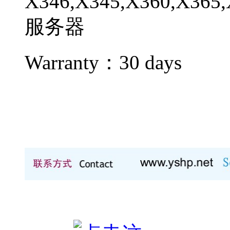
X346,X345,X360,X365
服务器
Warranty：
30 days