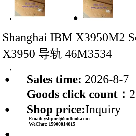
Shanghai IBM X3950M2
X3950 导轨 46M3534
Sales time:
2026-8-7
Goods click count：
2
Shop price:
Inquiry
Email:
yshpnet@outlook.com
WeChat:
15900814815