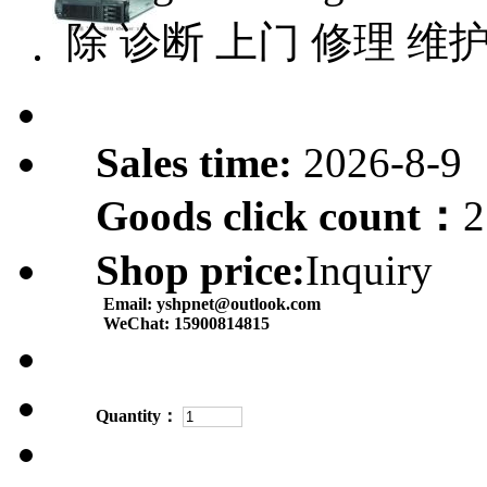
除 诊断 上门 修理 维
Sales time:
2026-8-9
Goods click count：
2
Shop price:
Inquiry
Email:
yshpnet@outlook.com
WeChat:
15900814815
Quantity：