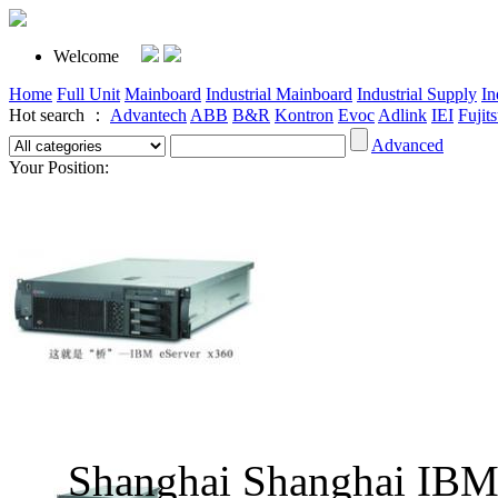
Welcome
Home
Full Unit
Mainboard
Industrial Mainboard
Industrial Supply
In
Hot search ：
Advantech
ABB
B&R
Kontron
Evoc
Adlink
IEI
Fujit
Advanced
Your Position:
Shanghai Shanghai 