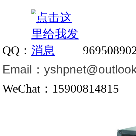
QQ：
96950890
Email：
yshpnet@outloo
WeChat：15900814815