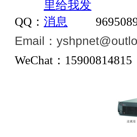
QQ：
969508
Email：
yshpnet@outl
WeChat：159008148