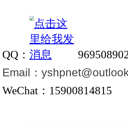
QQ：
96950890
Email：
yshpnet@outloo
WeChat：15900814815