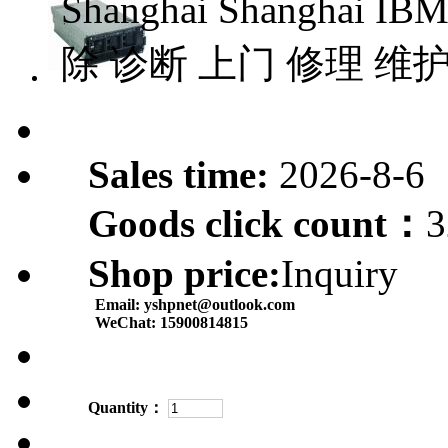
Shanghai Shanghai 
除 诊断 上门 修理 维
Sales time:
2026-8-6
Goods click count：
3
Shop price:
Inquiry
Email:
yshpnet@outlook.com
WeChat:
15900814815
Quantity：