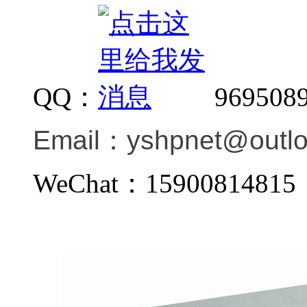
QQ：
969508
Email：
yshpnet@outl
WeChat：159008148