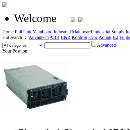
Welcome
Home
Full Unit
Mainboard
Industrial Mainboard
Industrial Supply
In
Hot search ：
Advantech
ABB
B&R
Kontron
Evoc
Adlink
IEI
Fujit
Advanced
Your Position: