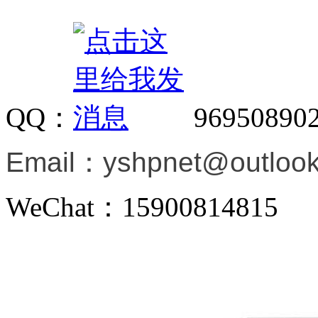
QQ：
96950890
Email：
yshpnet@outloo
WeChat：15900814815