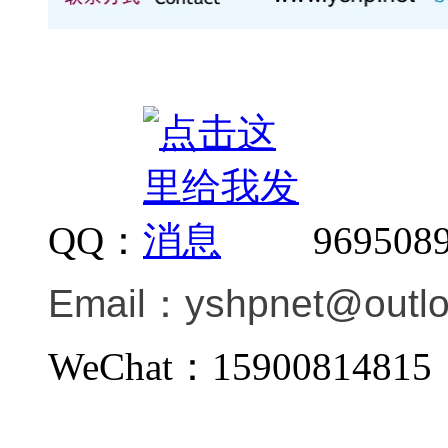
QQ：
969508
Email：
yshpnet@outl
WeChat：159008148