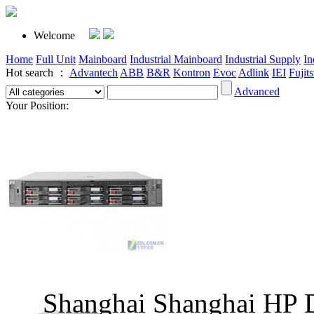
Welcome
Home
Full Unit
Mainboard
Industrial Mainboard
Industrial Supply
In
Hot search ：
Advantech
ABB
B&R
Kontron
Evoc
Adlink
IEI
Fujit
Advanced
Your Position:
Shanghai Shanghai 