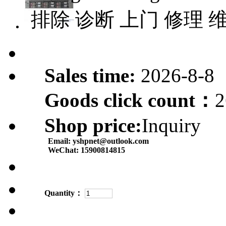
排除 诊断 上门 修理 
Sales time:
2026-8-8
Goods click count：
2
Shop price:
Inquiry
Email:
yshpnet@outlook.com
WeChat:
15900814815
Quantity：